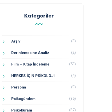
Kategoriler
(3)
Arşiv
(2)
Derinlemesine Analiz
(53)
Film – Kitap İnceleme
(4)
HERKES İÇİN PSİKOLOJİ
(9)
Persona
(85)
Psikogündem
(87)
Psikokuram