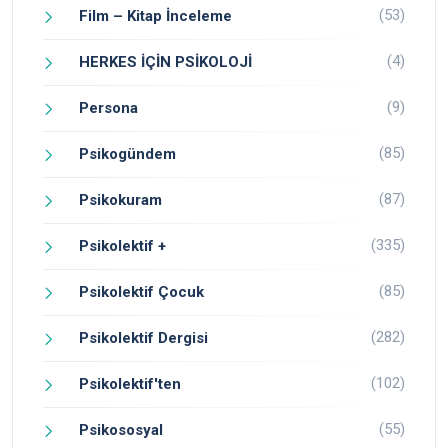
(53)
Film – Kitap İnceleme
(4)
HERKES İÇİN PSİKOLOJİ
(9)
Persona
(85)
Psikogündem
(87)
Psikokuram
(335)
Psikolektif +
(85)
Psikolektif Çocuk
(282)
Psikolektif Dergisi
(102)
Psikolektif'ten
(55)
Psikososyal