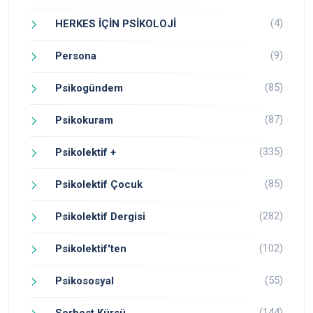
(4)
HERKES İÇİN PSİKOLOJİ
(9)
Persona
(85)
Psikogündem
(87)
Psikokuram
(335)
Psikolektif +
(85)
Psikolektif Çocuk
(282)
Psikolektif Dergisi
(102)
Psikolektif'ten
(55)
Psikososyal
(144)
Serbest Kürsü