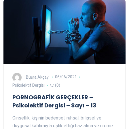
Büşra Akçay
06/06/2021
Psikolektif Dergisi
(0)
PORNOGRAFİK GERÇEKLER –
Psikolektif Dergisi – Sayı – 13
Cinsellik; kişinin bedensel, ruhsal, bilişsel ve
duygusal katılımıyla eşlik ettiği haz alma ve üreme