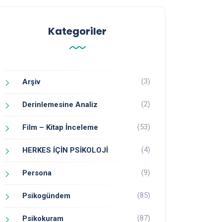
Kategoriler
(3)
Arşiv
(2)
Derinlemesine Analiz
(53)
Film – Kitap İnceleme
(4)
HERKES İÇİN PSİKOLOJİ
(9)
Persona
(85)
Psikogündem
(87)
Psikokuram