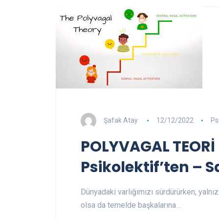
Şafak Atay
12/12/2022
Ps
POLYVAGAL TEORİ 
Psikolektif’ten – S
Dünyadaki varlığımızı sürdürürken, yalnız 
olsa da temelde başkalarına…