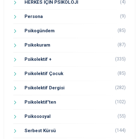
(4)
HERKES İÇİN PSİKOLOJİ
(9)
Persona
(85)
Psikogündem
(87)
Psikokuram
(335)
Psikolektif +
(85)
Psikolektif Çocuk
(282)
Psikolektif Dergisi
(102)
Psikolektif'ten
(55)
Psikososyal
(144)
Serbest Kürsü