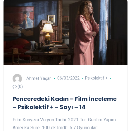
Ahmet Yaşar
06/03/2022
Psikolektif +
(0)
Penceredeki Kadın – Film İnceleme
– Psikolektif + – Sayı – 14
Film Künyesi Vizyon Tarihi: 2021 Tür: Gerilim Yapım:
Amerika Süre: 100 dk Imdb: 5.7 Oyuncular:…