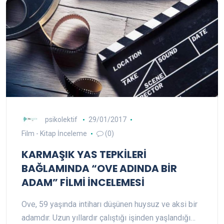
psikolektif
29/01/2017
Film - Kitap İnceleme
(0)
KARMAŞIK YAS TEPKİLERİ
BAĞLAMINDA “OVE ADINDA BİR
ADAM” FİLMİ İNCELEMESİ
Ove, 59 yaşında intiharı düşünen huysuz ve aksi bir
adamdır. Uzun yıllardır çalıştığı işinden yaşlandığı…