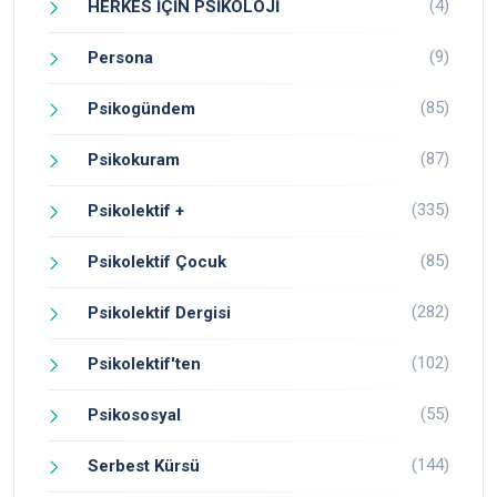
(4)
HERKES İÇİN PSİKOLOJİ
(9)
Persona
(85)
Psikogündem
(87)
Psikokuram
(335)
Psikolektif +
(85)
Psikolektif Çocuk
(282)
Psikolektif Dergisi
(102)
Psikolektif'ten
(55)
Psikososyal
(144)
Serbest Kürsü