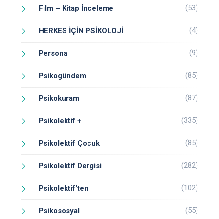
(53)
Film – Kitap İnceleme
(4)
HERKES İÇİN PSİKOLOJİ
(9)
Persona
(85)
Psikogündem
(87)
Psikokuram
(335)
Psikolektif +
(85)
Psikolektif Çocuk
(282)
Psikolektif Dergisi
(102)
Psikolektif'ten
(55)
Psikososyal