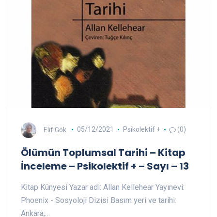
Elif Gök
05/12/2021
Psikolektif +
(0)
Ölümün Toplumsal Tarihi – Kitap
İnceleme – Psikolektif + – Sayı – 13
Kitap Künyesi Yazar adı: Allan Kellehear Yayınevi:
Phoenix - Sosyoloji Dizisi Basım yeri ve tarihi:
Ankara,…