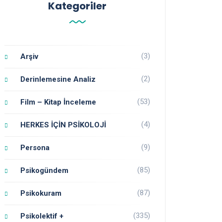
Kategoriler
(3)
Arşiv
(2)
Derinlemesine Analiz
(53)
Film – Kitap İnceleme
(4)
HERKES İÇİN PSİKOLOJİ
(9)
Persona
(85)
Psikogündem
(87)
Psikokuram
(335)
Psikolektif +