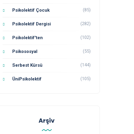
(85)
Psikolektif Çocuk
(282)
Psikolektif Dergisi
(102)
Psikolektif'ten
(55)
Psikososyal
(144)
Serbest Kürsü
(105)
ÜniPsikolektif
Arşiv