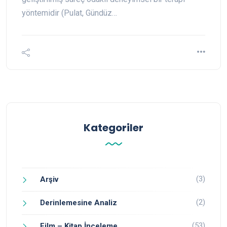
yöntemidir (Pulat, Gündüz…
Kategoriler
(3)
Arşiv
(2)
Derinlemesine Analiz
(53)
Film – Kitap İnceleme