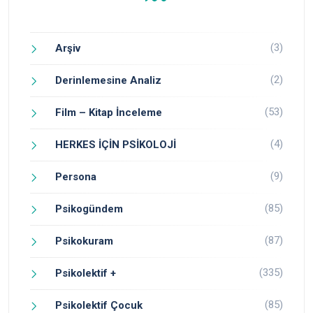
(3)
Arşiv
(2)
Derinlemesine Analiz
(53)
Film – Kitap İnceleme
(4)
HERKES İÇİN PSİKOLOJİ
(9)
Persona
(85)
Psikogündem
(87)
Psikokuram
(335)
Psikolektif +
(85)
Psikolektif Çocuk