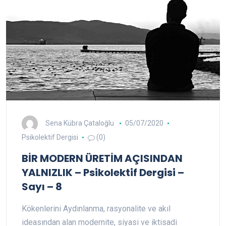
Sena Kübra Çataloğlu
05/07/2020
Psikolektif Dergisi
(0)
BİR MODERN ÜRETİM AÇISINDAN
YALNIZLIK – Psikolektif Dergisi –
Sayı – 8
Kökenlerini Aydınlanma, rasyonalite ve akıl
ideasından alan modernite, siyasi ve iktisadi