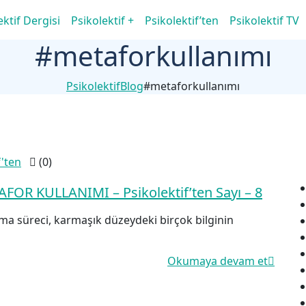
ektif Dergisi
Psikolektif +
Psikolektif’ten
Psikolektif TV
#metaforkullanımı
Psikolektif
Blog
#metaforkullanımı
f'ten
(0)
OR KULLANIMI – Psikolektif’ten Sayı – 8
rma süreci, karmaşık düzeydeki birçok bilginin
Okumaya devam et