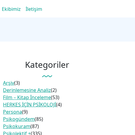
Ekibimiz
İletişim
Kategoriler
Arşiv
(3)
Derinlemesine Analiz
(2)
Film – Kitap İnceleme
(53)
HERKES İÇİN PSİKOLOJİ
(4)
Persona
(9)
Psikogündem
(85)
Psikokuram
(87)
Psikolektif +
(335)