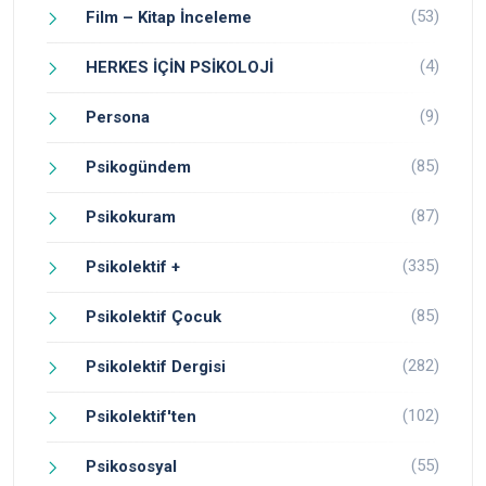
(53)
Film – Kitap İnceleme
(4)
HERKES İÇİN PSİKOLOJİ
(9)
Persona
(85)
Psikogündem
(87)
Psikokuram
(335)
Psikolektif +
(85)
Psikolektif Çocuk
(282)
Psikolektif Dergisi
(102)
Psikolektif'ten
(55)
Psikososyal