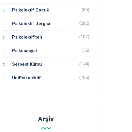
(85)
Psikolektif Çocuk
(282)
Psikolektif Dergisi
(102)
Psikolektif'ten
(55)
Psikososyal
(144)
Serbest Kürsü
(105)
ÜniPsikolektif
Arşiv