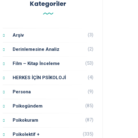
Kategoriler
(3)
Arşiv
(2)
Derinlemesine Analiz
(53)
Film – Kitap İnceleme
(4)
HERKES İÇİN PSİKOLOJİ
(9)
Persona
(85)
Psikogündem
(87)
Psikokuram
(335)
Psikolektif +