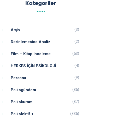
Kategoriler
(3)
Arşiv
(2)
Derinlemesine Analiz
(53)
Film – Kitap İnceleme
(4)
HERKES İÇİN PSİKOLOJİ
(9)
Persona
(85)
Psikogündem
(87)
Psikokuram
(335)
Psikolektif +