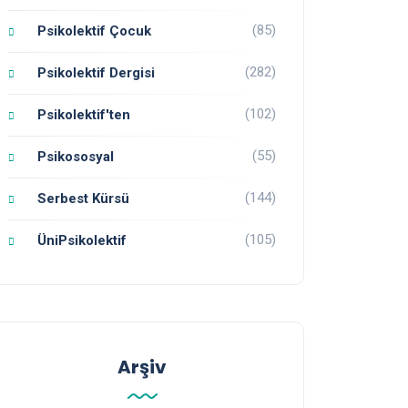
(85)
Psikolektif Çocuk
(282)
Psikolektif Dergisi
(102)
Psikolektif'ten
(55)
Psikososyal
(144)
Serbest Kürsü
(105)
ÜniPsikolektif
Arşiv