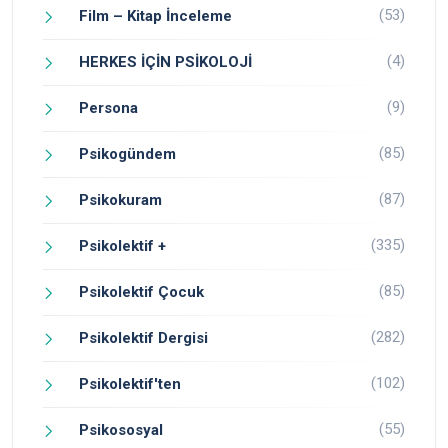
(53)
Film – Kitap İnceleme
(4)
HERKES İÇİN PSİKOLOJİ
(9)
Persona
(85)
Psikogündem
(87)
Psikokuram
(335)
Psikolektif +
(85)
Psikolektif Çocuk
(282)
Psikolektif Dergisi
(102)
Psikolektif'ten
(55)
Psikososyal