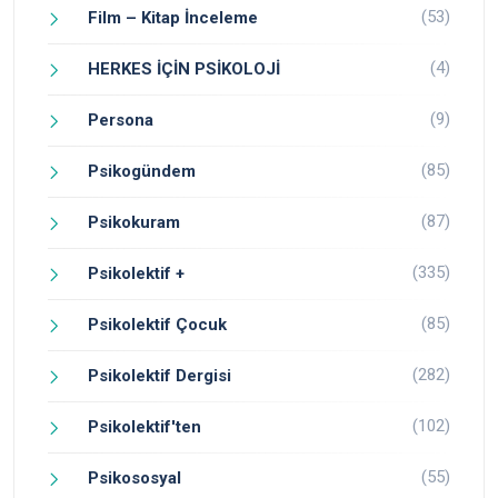
(53)
Film – Kitap İnceleme
(4)
HERKES İÇİN PSİKOLOJİ
(9)
Persona
(85)
Psikogündem
(87)
Psikokuram
(335)
Psikolektif +
(85)
Psikolektif Çocuk
(282)
Psikolektif Dergisi
(102)
Psikolektif'ten
(55)
Psikososyal