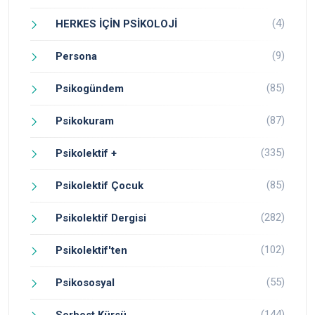
(4)
HERKES İÇİN PSİKOLOJİ
(9)
Persona
(85)
Psikogündem
(87)
Psikokuram
(335)
Psikolektif +
(85)
Psikolektif Çocuk
(282)
Psikolektif Dergisi
(102)
Psikolektif'ten
(55)
Psikososyal
(144)
Serbest Kürsü