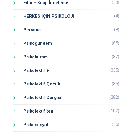
(53)
Film – Kitap İnceleme
(4)
HERKES İÇİN PSİKOLOJİ
(9)
Persona
(85)
Psikogündem
(87)
Psikokuram
(335)
Psikolektif +
(85)
Psikolektif Çocuk
(282)
Psikolektif Dergisi
(102)
Psikolektif'ten
(55)
Psikososyal