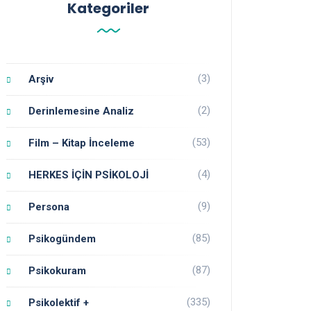
Kategoriler
(3)
Arşiv
(2)
Derinlemesine Analiz
(53)
Film – Kitap İnceleme
(4)
HERKES İÇİN PSİKOLOJİ
(9)
Persona
(85)
Psikogündem
(87)
Psikokuram
(335)
Psikolektif +