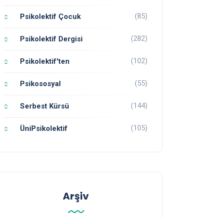
(85)
Psikolektif Çocuk
(282)
Psikolektif Dergisi
(102)
Psikolektif'ten
(55)
Psikososyal
(144)
Serbest Kürsü
(105)
ÜniPsikolektif
Arşiv