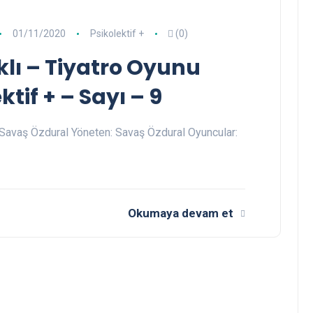
01/11/2020
Psikolektif +
(0)
klı – Tiyatro Oyunu
tif + – Sayı – 9
Savaş Özdural Yöneten: Savaş Özdural Oyuncular:
Okumaya devam et