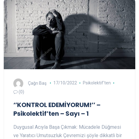
Çağrı Baş
17/10/2022
Psikolektif'ten
(0)
‘’KONTROL EDEMİYORUM!’’ –
Psikolektif’ten – Sayı – 1
Duygusal Acıyla Başa Çıkmak: Mücadele Düğmesi
ve Yaratıcı Umutsuzluk Çevremizi şöyle dikkatli bir