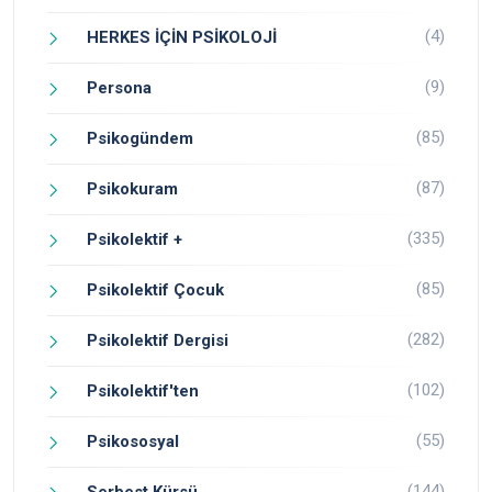
(4)
HERKES İÇİN PSİKOLOJİ
(9)
Persona
(85)
Psikogündem
(87)
Psikokuram
(335)
Psikolektif +
(85)
Psikolektif Çocuk
(282)
Psikolektif Dergisi
(102)
Psikolektif'ten
(55)
Psikososyal
(144)
Serbest Kürsü