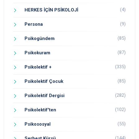
(4)
HERKES İÇİN PSİKOLOJİ
(9)
Persona
(85)
Psikogündem
(87)
Psikokuram
(335)
Psikolektif +
(85)
Psikolektif Çocuk
(282)
Psikolektif Dergisi
(102)
Psikolektif'ten
(55)
Psikososyal
(144)
Serbest Kürsü