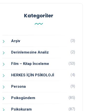
Kategoriler
(3)
Arşiv
(2)
Derinlemesine Analiz
(53)
Film – Kitap İnceleme
(4)
HERKES İÇİN PSİKOLOJİ
(9)
Persona
(85)
Psikogündem
(87)
Psikokuram