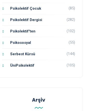
(85)
Psikolektif Çocuk
(282)
Psikolektif Dergisi
(102)
Psikolektif'ten
(55)
Psikososyal
(144)
Serbest Kürsü
(105)
ÜniPsikolektif
Arşiv