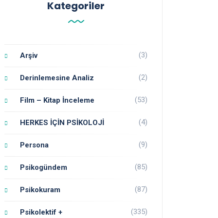
Kategoriler
(3)
Arşiv
(2)
Derinlemesine Analiz
(53)
Film – Kitap İnceleme
(4)
HERKES İÇİN PSİKOLOJİ
(9)
Persona
(85)
Psikogündem
(87)
Psikokuram
(335)
Psikolektif +