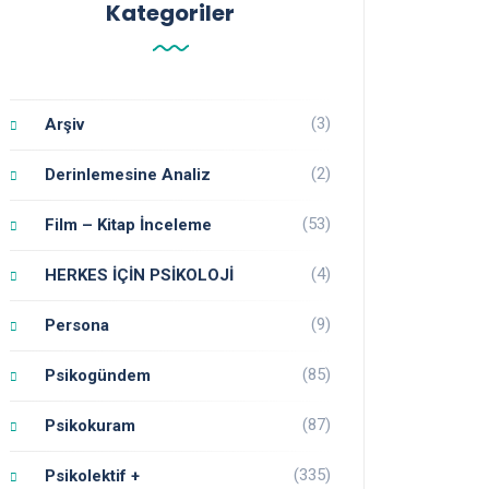
Kategoriler
(3)
Arşiv
(2)
Derinlemesine Analiz
(53)
Film – Kitap İnceleme
(4)
HERKES İÇİN PSİKOLOJİ
(9)
Persona
(85)
Psikogündem
(87)
Psikokuram
(335)
Psikolektif +