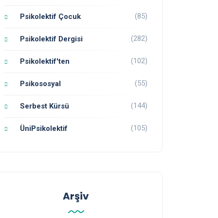
(85)
Psikolektif Çocuk
(282)
Psikolektif Dergisi
(102)
Psikolektif'ten
(55)
Psikososyal
(144)
Serbest Kürsü
(105)
ÜniPsikolektif
Arşiv