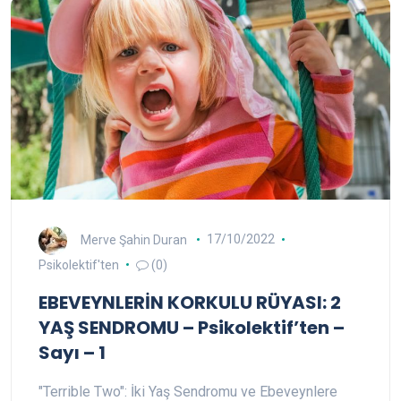
Merve Şahin Duran
17/10/2022
Psikolektif'ten
(0)
EBEVEYNLERİN KORKULU RÜYASI: 2
YAŞ SENDROMU – Psikolektif’ten –
Sayı – 1
"Terrible Two": İki Yaş Sendromu ve Ebeveynlere