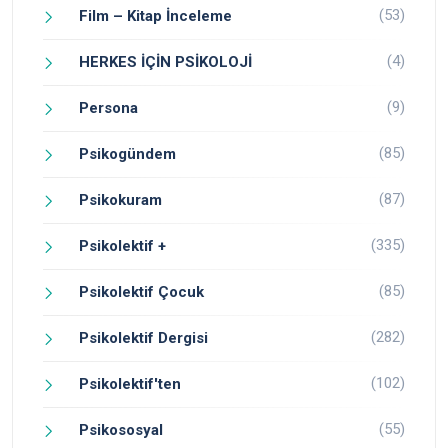
(53)
Film – Kitap İnceleme
(4)
HERKES İÇİN PSİKOLOJİ
(9)
Persona
(85)
Psikogündem
(87)
Psikokuram
(335)
Psikolektif +
(85)
Psikolektif Çocuk
(282)
Psikolektif Dergisi
(102)
Psikolektif'ten
(55)
Psikososyal