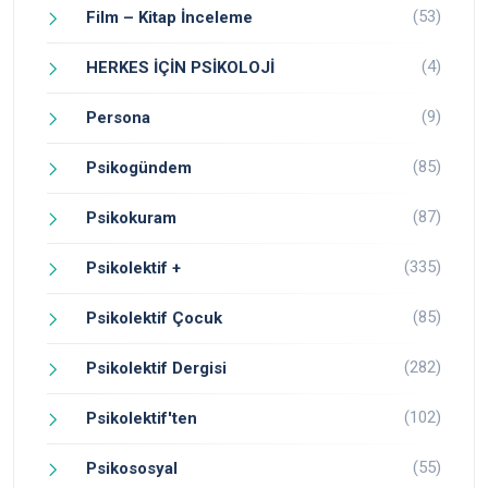
(53)
Film – Kitap İnceleme
(4)
HERKES İÇİN PSİKOLOJİ
(9)
Persona
(85)
Psikogündem
(87)
Psikokuram
(335)
Psikolektif +
(85)
Psikolektif Çocuk
(282)
Psikolektif Dergisi
(102)
Psikolektif'ten
(55)
Psikososyal