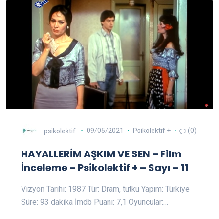
psikolektif
09/05/2021
Psikolektif +
(0)
HAYALLERİM AŞKIM VE SEN – Film
İnceleme – Psikolektif + – Sayı – 11
Vizyon Tarihi: 1987 Tür: Dram, tutku Yapım: Türkiye
Süre: 93 dakika İmdb Puanı: 7,1 Oyuncular:…