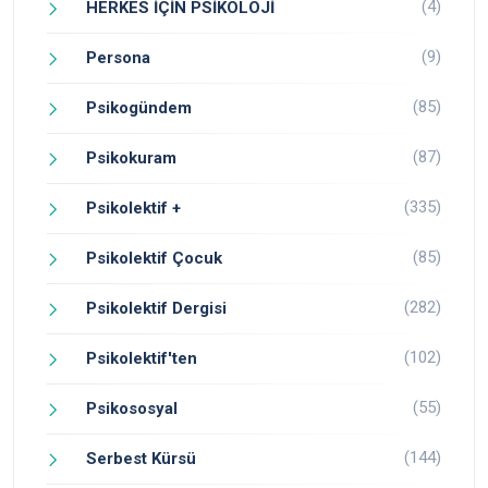
(4)
HERKES İÇİN PSİKOLOJİ
(9)
Persona
(85)
Psikogündem
(87)
Psikokuram
(335)
Psikolektif +
(85)
Psikolektif Çocuk
(282)
Psikolektif Dergisi
(102)
Psikolektif'ten
(55)
Psikososyal
(144)
Serbest Kürsü