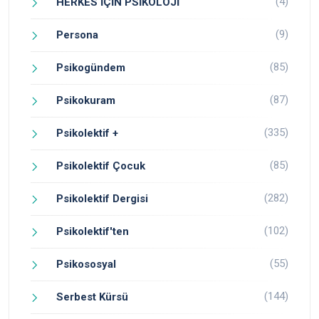
(4)
HERKES İÇİN PSİKOLOJİ
(9)
Persona
(85)
Psikogündem
(87)
Psikokuram
(335)
Psikolektif +
(85)
Psikolektif Çocuk
(282)
Psikolektif Dergisi
(102)
Psikolektif'ten
(55)
Psikososyal
(144)
Serbest Kürsü