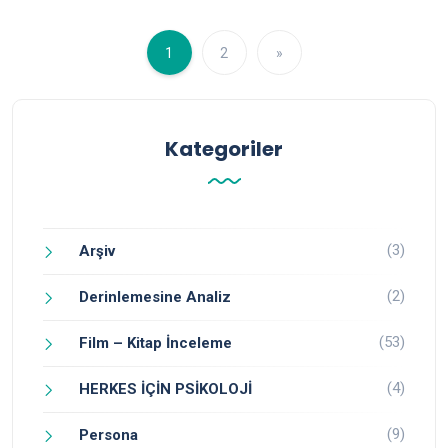
1
2
»
Kategoriler
(3)
Arşiv
(2)
Derinlemesine Analiz
(53)
Film – Kitap İnceleme
(4)
HERKES İÇİN PSİKOLOJİ
(9)
Persona