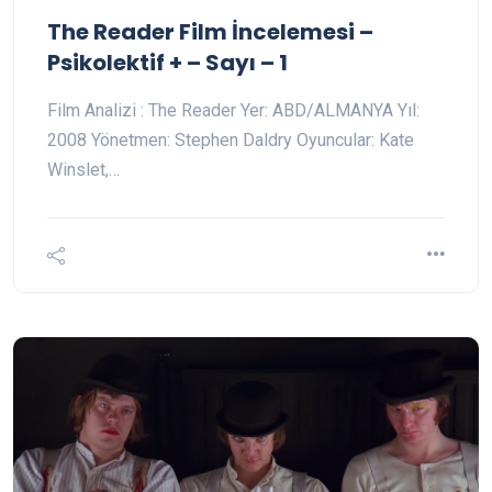
The Reader Film İncelemesi –
Psikolektif + – Sayı – 1
Film Analizi : The Reader Yer: ABD/ALMANYA Yıl:
2008 Yönetmen: Stephen Daldry Oyuncular: Kate
Winslet,…