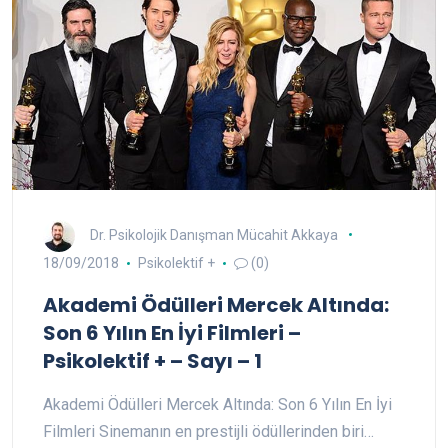
Dr. Psikolojik Danışman Mücahit Akkaya
18/09/2018
Psikolektif +
(0)
Akademi Ödülleri Mercek Altında:
Son 6 Yılın En İyi Filmleri –
Psikolektif + – Sayı – 1
Akademi Ödülleri Mercek Altında: Son 6 Yılın En İyi
Filmleri Sinemanın en prestijli ödüllerinden biri…