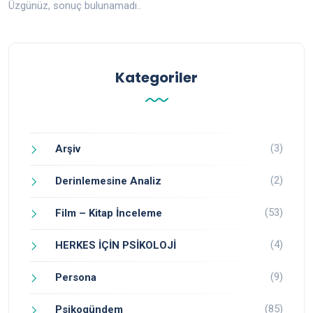
Üzgünüz, sonuç bulunamadı..
Kategoriler
(3)
Arşiv
(2)
Derinlemesine Analiz
(53)
Film – Kitap İnceleme
(4)
HERKES İÇİN PSİKOLOJİ
(9)
Persona
(85)
Psikogündem