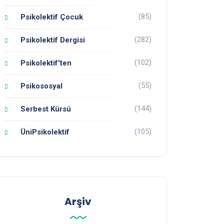
(85)
Psikolektif Çocuk
(282)
Psikolektif Dergisi
(102)
Psikolektif'ten
(55)
Psikososyal
(144)
Serbest Kürsü
(105)
ÜniPsikolektif
Arşiv