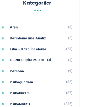
Kategoriler
(3)
Arşiv
(2)
Derinlemesine Analiz
(53)
Film – Kitap İnceleme
(4)
HERKES İÇİN PSİKOLOJİ
(9)
Persona
(85)
Psikogündem
(87)
Psikokuram
(335)
Psikolektif +