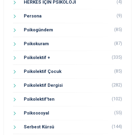
(4)
HERKES İÇİN PSİKOLOJİ
(9)
Persona
(85)
Psikogündem
(87)
Psikokuram
(335)
Psikolektif +
(85)
Psikolektif Çocuk
(282)
Psikolektif Dergisi
(102)
Psikolektif'ten
(55)
Psikososyal
(144)
Serbest Kürsü