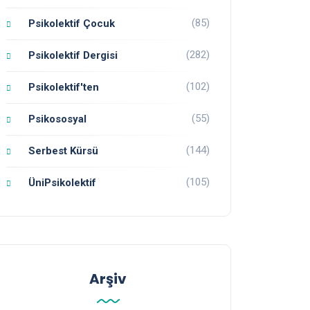
(85)
Psikolektif Çocuk
(282)
Psikolektif Dergisi
(102)
Psikolektif'ten
(55)
Psikososyal
(144)
Serbest Kürsü
(105)
ÜniPsikolektif
Arşiv