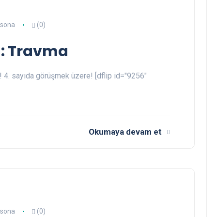
rsona
(0)
 : Travma
! 4. sayıda görüşmek üzere! [dflip id="9256"
Okumaya devam et
rsona
(0)