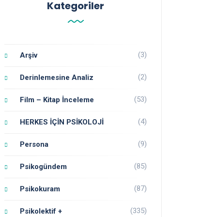
Kategoriler
(3)
Arşiv
(2)
Derinlemesine Analiz
(53)
Film – Kitap İnceleme
(4)
HERKES İÇİN PSİKOLOJİ
(9)
Persona
(85)
Psikogündem
(87)
Psikokuram
(335)
Psikolektif +