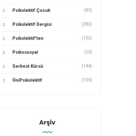
(85)
Psikolektif Çocuk
(282)
Psikolektif Dergisi
(102)
Psikolektif'ten
(55)
Psikososyal
(144)
Serbest Kürsü
(105)
ÜniPsikolektif
Arşiv