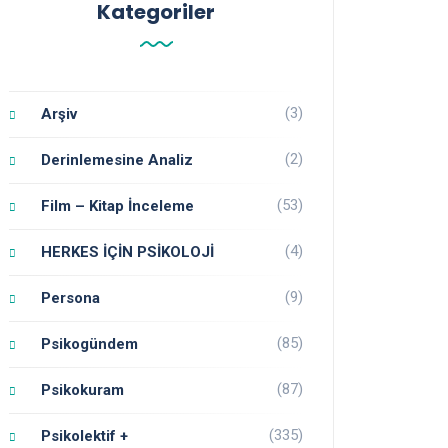
Kategoriler
(3)
Arşiv
(2)
Derinlemesine Analiz
(53)
Film – Kitap İnceleme
(4)
HERKES İÇİN PSİKOLOJİ
(9)
Persona
(85)
Psikogündem
(87)
Psikokuram
(335)
Psikolektif +