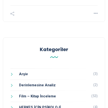
Kategoriler
(3)
Arşiv
(2)
Derinlemesine Analiz
(53)
Film – Kitap İnceleme
(4)
HERKES İÇİN PSİKOLOJİ