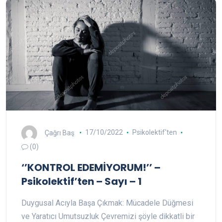
Çağrı Baş
17/10/2022
Psikolektif'ten
(0)
‘’KONTROL EDEMİYORUM!’’ –
Psikolektif’ten – Sayı – 1
Duygusal Acıyla Başa Çıkmak: Mücadele Düğmesi
ve Yaratıcı Umutsuzluk Çevremizi şöyle dikkatli bir