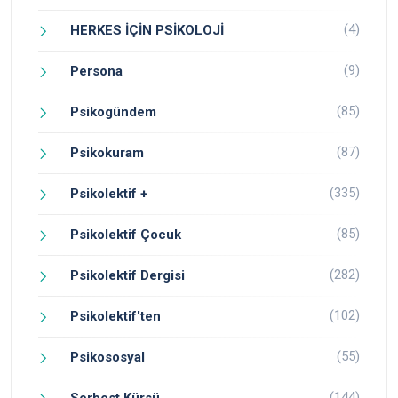
(4)
HERKES İÇİN PSİKOLOJİ
(9)
Persona
(85)
Psikogündem
(87)
Psikokuram
(335)
Psikolektif +
(85)
Psikolektif Çocuk
(282)
Psikolektif Dergisi
(102)
Psikolektif'ten
(55)
Psikososyal
(144)
Serbest Kürsü