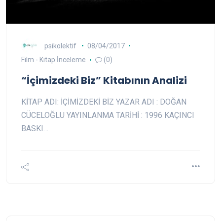
psikolektif
08/04/2017
Film - Kitap İnceleme
(0)
“İçimizdeki Biz” Kitabının Analizi
KİTAP ADI: İÇİMİZDEKİ BİZ YAZAR ADI : DOĞAN
CÜCELOĞLU YAYINLANMA TARİHİ : 1996 KAÇINCI
BASKI…