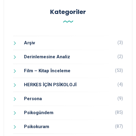
Kategoriler
(3)
Arşiv
(2)
Derinlemesine Analiz
(53)
Film – Kitap İnceleme
(4)
HERKES İÇİN PSİKOLOJİ
(9)
Persona
(85)
Psikogündem
(87)
Psikokuram