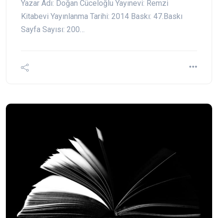
Yazar Adı: Doğan Cüceloğlu Yayınevi: Remzi
Kitabevi Yayınlanma Tarihi: 2014 Baskı: 47.Baskı
Sayfa Sayısı: 200…