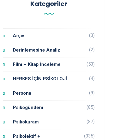
Kategoriler
(3)
Arşiv
(2)
Derinlemesine Analiz
(53)
Film – Kitap İnceleme
(4)
HERKES İÇİN PSİKOLOJİ
(9)
Persona
(85)
Psikogündem
(87)
Psikokuram
(335)
Psikolektif +