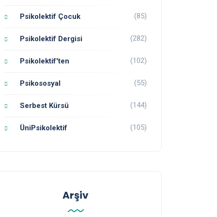
(85)
Psikolektif Çocuk
(282)
Psikolektif Dergisi
(102)
Psikolektif'ten
(55)
Psikososyal
(144)
Serbest Kürsü
(105)
ÜniPsikolektif
Arşiv