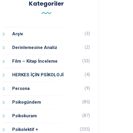
Kategoriler
(3)
Arşiv
(2)
Derinlemesine Analiz
(53)
Film – Kitap İnceleme
(4)
HERKES İÇİN PSİKOLOJİ
(9)
Persona
(85)
Psikogündem
(87)
Psikokuram
(335)
Psikolektif +