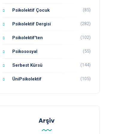
(85)
Psikolektif Çocuk
(282)
Psikolektif Dergisi
(102)
Psikolektif'ten
(55)
Psikososyal
(144)
Serbest Kürsü
(105)
ÜniPsikolektif
Arşiv