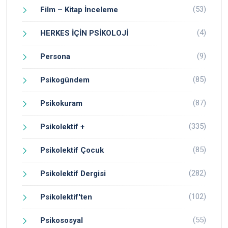
(53)
Film – Kitap İnceleme
(4)
HERKES İÇİN PSİKOLOJİ
(9)
Persona
(85)
Psikogündem
(87)
Psikokuram
(335)
Psikolektif +
(85)
Psikolektif Çocuk
(282)
Psikolektif Dergisi
(102)
Psikolektif'ten
(55)
Psikososyal