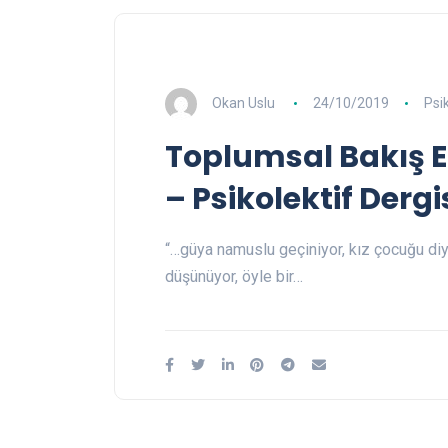
Okan Uslu
24/10/2019
Psik
Toplumsal Bakış E
– Psikolektif Dergi
“…güya namuslu geçiniyor, kız çocuğu di
düşünüyor, öyle bir…