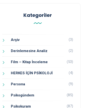
Kategoriler
(3)
Arşiv
(2)
Derinlemesine Analiz
(53)
Film – Kitap İnceleme
(4)
HERKES İÇİN PSİKOLOJİ
(9)
Persona
(85)
Psikogündem
(87)
Psikokuram