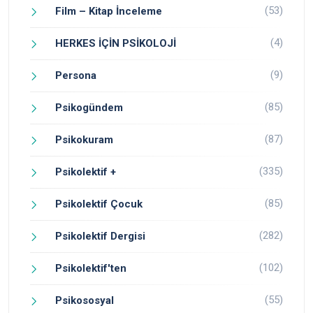
(53)
Film – Kitap İnceleme
(4)
HERKES İÇİN PSİKOLOJİ
(9)
Persona
(85)
Psikogündem
(87)
Psikokuram
(335)
Psikolektif +
(85)
Psikolektif Çocuk
(282)
Psikolektif Dergisi
(102)
Psikolektif'ten
(55)
Psikososyal