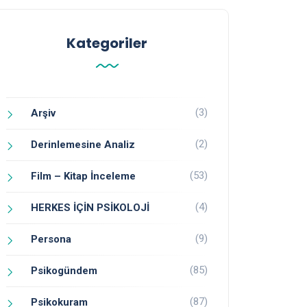
Kategoriler
(3)
Arşiv
(2)
Derinlemesine Analiz
(53)
Film – Kitap İnceleme
(4)
HERKES İÇİN PSİKOLOJİ
(9)
Persona
(85)
Psikogündem
(87)
Psikokuram