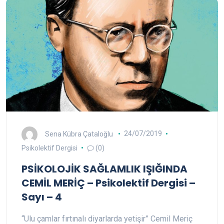
Sena Kübra Çataloğlu
24/07/2019
Psikolektif Dergisi
(0)
PSİKOLOJİK SAĞLAMLIK IŞIĞINDA
CEMİL MERİÇ – Psikolektif Dergisi –
Sayı – 4
“Ulu çamlar fırtınalı diyarlarda yetişir” Cemil Meriç