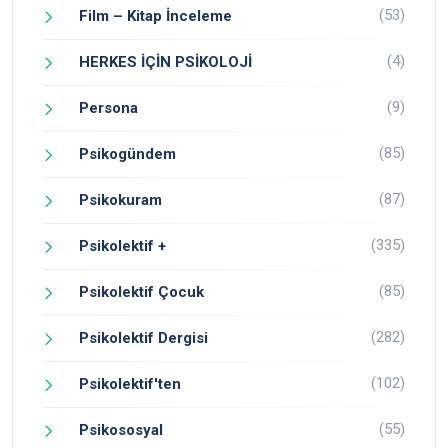
(53)
Film – Kitap İnceleme
(4)
HERKES İÇİN PSİKOLOJİ
(9)
Persona
(85)
Psikogündem
(87)
Psikokuram
(335)
Psikolektif +
(85)
Psikolektif Çocuk
(282)
Psikolektif Dergisi
(102)
Psikolektif'ten
(55)
Psikososyal