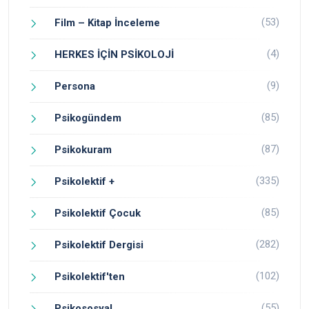
(53)
Film – Kitap İnceleme
(4)
HERKES İÇİN PSİKOLOJİ
(9)
Persona
(85)
Psikogündem
(87)
Psikokuram
(335)
Psikolektif +
(85)
Psikolektif Çocuk
(282)
Psikolektif Dergisi
(102)
Psikolektif'ten
(55)
Psikososyal