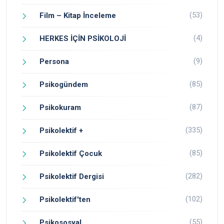
(53)
Film – Kitap İnceleme
(4)
HERKES İÇİN PSİKOLOJİ
(9)
Persona
(85)
Psikogündem
(87)
Psikokuram
(335)
Psikolektif +
(85)
Psikolektif Çocuk
(282)
Psikolektif Dergisi
(102)
Psikolektif'ten
(55)
Psikososyal