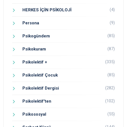
(4)
HERKES İÇİN PSİKOLOJİ
(9)
Persona
(85)
Psikogündem
(87)
Psikokuram
(335)
Psikolektif +
(85)
Psikolektif Çocuk
(282)
Psikolektif Dergisi
(102)
Psikolektif'ten
(55)
Psikososyal
(144)